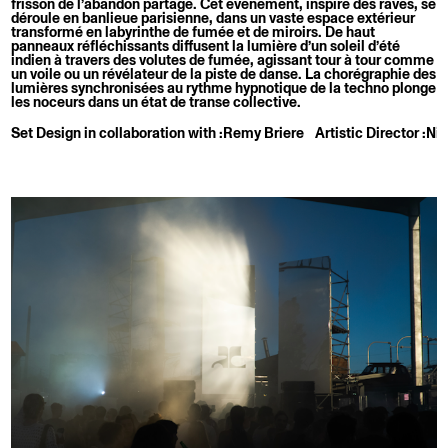
frisson de l’abandon partagé. Cet évènement, inspiré des raves, se
déroule en banlieue parisienne, dans un vaste espace extérieur
transformé en labyrinthe de fumée et de miroirs. De haut
panneaux réfléchissants diffusent la lumière d’un soleil d’été
indien à travers des volutes de fumée, agissant tour à tour comme
un voile ou un révélateur de la piste de danse. La chorégraphie des
lumières synchronisées au rythme hypnotique de la techno plonge
les noceurs dans un état de transe collective.
Set Design in collaboration with :
Remy Briere
Artistic Director :
Nic