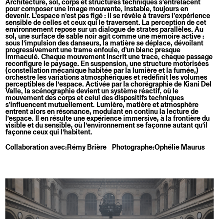
Architecture, sol, corps et structures techniques s’entrelacent
pour composer une image mouvante, instable, toujours en
devenir. L’espace n’est pas figé : il se révèle à travers l’expérience
sensible de celles et ceux qui le traversent. La perception de cet
environnement repose sur un dialogue de strates parallèles. Au
sol, une surface de sable noir agit comme une mémoire active :
sous l’impulsion des danseurs, la matière se déplace, dévoilant
progressivement une trame enfouie, d’un blanc presque
immaculé. Chaque mouvement inscrit une trace, chaque passage
reconfigure le paysage. En suspension, une structure motorisées
(constellation mécanique habitée par la lumière et la fumée,)
orchestre les variations atmosphériques et redéfinit les volumes
perceptibles de l’espace. Activée par la chorégraphie de Kiani Del
Valle, la scénographie devient un système réactif, où le
mouvement des corps et celui des dispositifs techniques
s’influencent mutuellement. Lumière, matière et atmosphère
entrent alors en résonance, modulant en continu la lecture de
l’espace. Il en résulte une expérience immersive, à la frontière du
visible et du sensible, où l’environnement se façonne autant qu’il
façonne ceux qui l’habitent.
Collaboration avec:
Rémy Brière
Photographe:
Ophélie Maurus