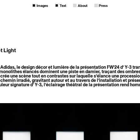
Images
Text
About
Press
t Light
didas, le design décor et lumière de la présentation FW’24 d’ Y-3 tran
s monolithes élancés dominent une piste en damier, traçant des ombres 
rée une scène tout en contrastes sur laquelle s’élance une processio
emin irradié, gravitant autour et au travers de l’installation et prése
ouleur signature d’ Y-3, l’éclairage théâtral de la présentation rend ho