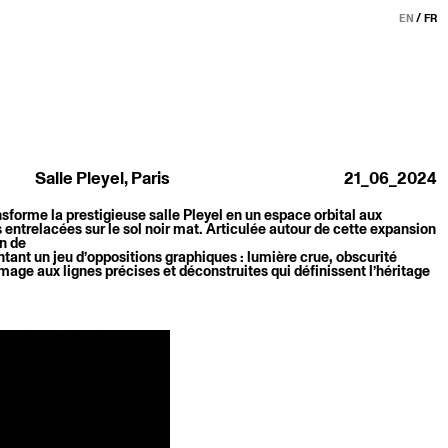
EN
FR
Salle Pleyel, Paris
21_06_2024
sforme la prestigieuse salle Pleyel en un espace orbital aux
entrelacées sur le sol noir mat. Articulée autour de cette expansion
n de
ntant un jeu d’oppositions graphiques : lumière crue, obscurité
mmage aux lignes précises et déconstruites qui définissent l’héritage